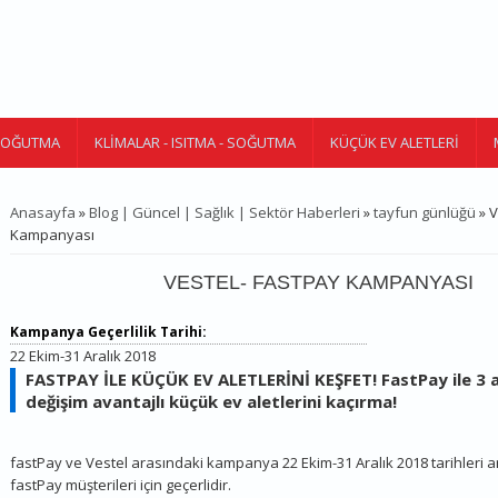
 SOĞUTMA
KLIMALAR - ISITMA - SOĞUTMA
KÜÇÜK EV ALETLERI
Anasayfa
»
Blog | Güncel | Sağlık | Sektör Haberleri
»
tayfun günlüğü
» V
BURADASINIZ
Kampanyası
VESTEL- FASTPAY KAMPANYASI
Kampanya Geçerlilik Tarihi:
22 Ekim-31 Aralık 2018
FASTPAY İLE KÜÇÜK EV ALETLERİNİ KEŞFET! FastPay ile 3 
değişim avantajlı küçük ev aletlerini kaçırma!
fastPay ve Vestel arasındaki kampanya 22 Ekim-31 Aralık 2018 tarihleri 
fastPay müşterileri için geçerlidir.