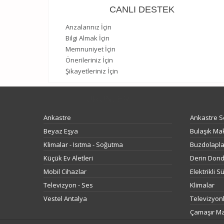
CANLI DESTEK
Arızalarınız İçin
Bilgi Almak İçin
Memnuniyet İçin
Önerileriniz İçin
Şikayetleriniz İçin
ÜRÜNLER
Ankastre
Ankastre S
Beyaz Eşya
Bulaşık Mak
Klimalar - Isıtma - Soğutma
Buzdolapla
Küçük Ev Aletleri
Derin Dond
Mobil Cihazlar
Elektrikli 
Televizyon - Ses
Klimalar
Vestel Antalya
Televizyon
Çamaşır Ma