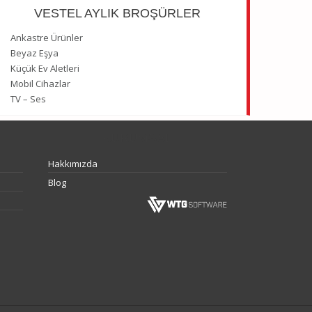
VESTEL AYLIK BROŞÜRLER
Ankastre Ürünler
Beyaz Eşya
Küçük Ev Aletleri
Mobil Cihazlar
TV – Ses
KURUMSAL
Hakkımızda
Blog