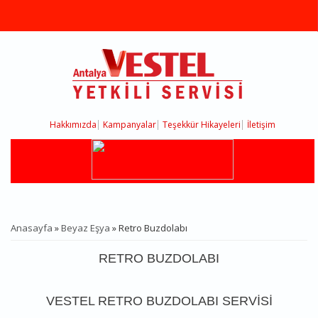
Ana içeriğe atla
Hakkımızda
Kampanyalar
Teşekkür Hikayeleri
İletişim
Anasayfa
»
Beyaz Eşya
» Retro Buzdolabı
BURADASINIZ
RETRO BUZDOLABI
VESTEL RETRO BUZDOLABI SERVISI