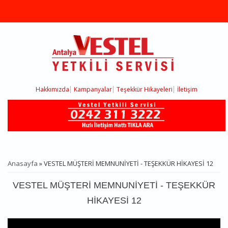
Ana içeriğe atla
Hakkımızda
Kampanyalar
Teşekkür Hikayeleri
İletişim
Anasayfa
» VESTEL MÜŞTERİ MEMNUNİYETİ - TEŞEKKÜR HİKAYESİ 12
BURADASINIZ
VESTEL MÜŞTERİ MEMNUNİYETİ - TEŞEKKÜR
HİKAYESİ 12