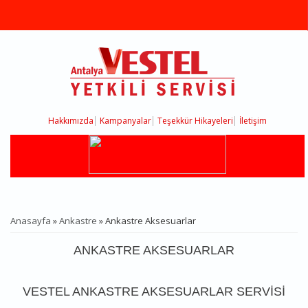
Ana içeriğe atla
Hakkımızda
Kampanyalar
Teşekkür Hikayeleri
İletişim
Anasayfa
»
Ankastre
» Ankastre Aksesuarlar
BURADASINIZ
ANKASTRE AKSESUARLAR
VESTEL ANKASTRE AKSESUARLAR SERVISI