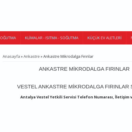
 SOĞUTMA
KLIMALAR - ISITMA - SOĞUTMA
KÜÇÜK EV ALETLERI
Anasayfa
»
Ankastre
» Ankastre Mikrodalga Fırınlar
BURADASINIZ
ANKASTRE MIKRODALGA FIRINLAR
VESTEL ANKASTRE MIKRODALGA FIRINLAR 
Antalya Vestel Yetkili Servisi Telefon Numarası, İletişim 