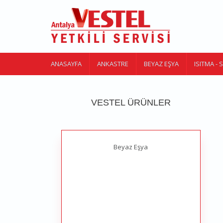
Ana içeriğe atla
ANASAYFA
ANKASTRE
BEYAZ EŞYA
ISITMA -
VESTEL ÜRÜNLER
Beyaz Eşya